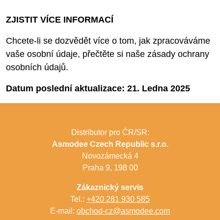
ZJISTIT VÍCE INFORMACÍ
Chcete-li se dozvědět více o tom, jak zpracováváme
vaše osobní údaje, přečtěte si naše zásady ochrany
osobních údajů.
Datum poslední aktualizace: 21. Ledna 2025
Distributor pro ČR/SR:
Asmodee Czech Republic s.r.o.
Novozámecká 4
Praha 9, 198 00
Zákaznický servis
Tel.:
+420 281 930 585
E-mail:
obchod-cz@asmodee.com