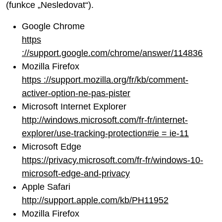
(funkce „Nesledovat“).
Google Chrome
https
://support.google.com/chrome/answer/114836
Mozilla Firefox
https ://support.mozilla.org/fr/kb/comment-
activer-option-ne-pas-pister
Microsoft Internet Explorer
http://windows.microsoft.com/fr-fr/internet-
explorer/use-tracking-protection#ie = ie-11
Microsoft Edge
https://privacy.microsoft.com/fr-fr/windows-10-
microsoft-edge-and-privacy
Apple Safari
http://support.apple.com/kb/PH11952
Mozilla Firefox